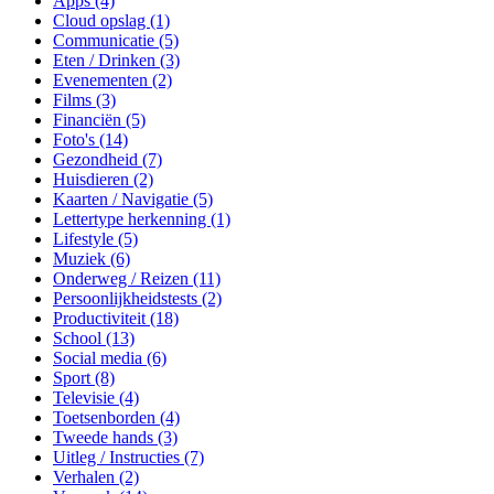
Apps (4)
Cloud opslag (1)
Communicatie (5)
Eten / Drinken (3)
Evenementen (2)
Films (3)
Financiën (5)
Foto's (14)
Gezondheid (7)
Huisdieren (2)
Kaarten / Navigatie (5)
Lettertype herkenning (1)
Lifestyle (5)
Muziek (6)
Onderweg / Reizen (11)
Persoonlijkheidstests (2)
Productiviteit (18)
School (13)
Social media (6)
Sport (8)
Televisie (4)
Toetsenborden (4)
Tweede hands (3)
Uitleg / Instructies (7)
Verhalen (2)