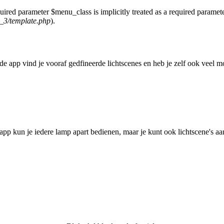
uired parameter $menu_class is implicitly treated as a required paramet
1_3/template.php
).
de app vind je vooraf gedfineerde lichtscenes en heb je zelf ook veel
app kun je iedere lamp apart bedienen, maar je kunt ook lichtscene's a