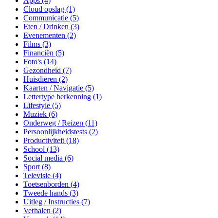
Apps (4)
Cloud opslag (1)
Communicatie (5)
Eten / Drinken (3)
Evenementen (2)
Films (3)
Financiën (5)
Foto's (14)
Gezondheid (7)
Huisdieren (2)
Kaarten / Navigatie (5)
Lettertype herkenning (1)
Lifestyle (5)
Muziek (6)
Onderweg / Reizen (11)
Persoonlijkheidstests (2)
Productiviteit (18)
School (13)
Social media (6)
Sport (8)
Televisie (4)
Toetsenborden (4)
Tweede hands (3)
Uitleg / Instructies (7)
Verhalen (2)